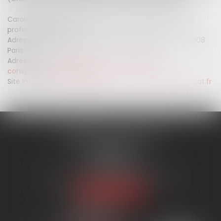
Carole Pascarel, médiateur de la consommation de la
profession d’avocat
Adresse postale : CNB, 180 boulevard Haussmann – 75008
Paris
Adresse email :
mediateur-conso@mediateur-
consommation-avocat.fr
Site Internet :
https://mediateur-consommation-avocat.fr
SYNERGIE AVOCATS
9 rue Rualmenil
88000 ÉPINAL
Tél :
03 29 82 20 22
Email :
contact@synergie-avocats.com
Nous localiser
20 Place Carnot
54000 NANCY