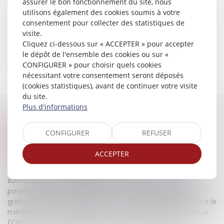
assurer le bon fonctionnement du site, nous
utilisons également des cookies soumis à votre
​Honoraires au forfait
consentement pour collecter des statistiques de
visite.
Cliquez ci-dessous sur « ACCEPTER » pour accepter
​Honoraires au résultat
le dépôt de l'ensemble des cookies ou sur «
CONFIGURER » pour choisir quels cookies
nécessitant votre consentement seront déposés
(cookies statistiques), avant de continuer votre visite
du site.
Plus d'informations
MÉDIATEUR NATIONAL DE LA
CONFIGURER
REFUSER
CONSOMMATION DE LA
PROFESSION D'AVOCAT
ACCEPTER
Conformément aux dispositions des articles L. 612-1 et
suivants du Code de la consommation, vous avez la
possibilité, en cas de litige avec un avocat, de recourir
gratuitement au Médiateur de la consommation qui sera le
médiateur national près du Conseil National des Barreaux
(CNB) et dont les coordonnées sont les suivantes :