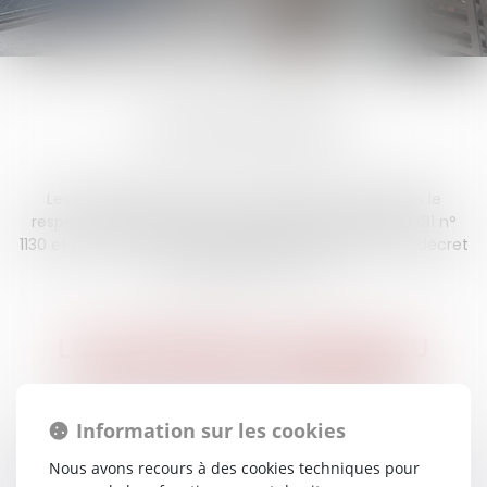
HONORAIRES
Les honoraires d’avocat sont librement fixés dans le
respect des dispositions de la loi du 31 décembre 1991 n°
1130 et du décret du 27 novembre 1991 n° 11971 et du décret
du 12 juillet 2005 n° 790.
LES DIFFÉRENTES FORMES DU
CALCUL DES HONORAIRES
Information sur les cookies
Honoraires au temps passé
Nous avons recours à des cookies techniques pour