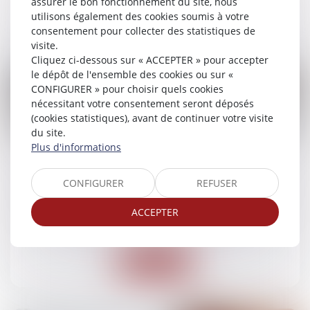
assurer le bon fonctionnement du site, nous
utilisons également des cookies soumis à votre
Lire la suite
consentement pour collecter des statistiques de
visite.
Cliquez ci-dessous sur « ACCEPTER » pour accepter
le dépôt de l'ensemble des cookies ou sur «
CONFIGURER » pour choisir quels cookies
nécessitant votre consentement seront déposés
(cookies statistiques), avant de continuer votre visite
15
du site.
juil.
Plus d'informations
Accident vélo-voiture : qui est responsable et
CONFIGURER
REFUSER
quelle indemnisation ?
Droit routier
/
(NPU) Responsabilité accidents de la
ACCEPTER
route
Lire la suite