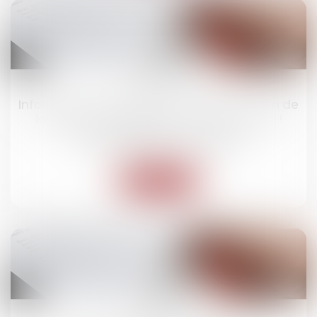
09
juil.
Information annuelle de la caution : le nom de
la caution doit figurer sur la liste d’envoi !
Droit des obligations et des suretés
Lire la suite
08
juil.