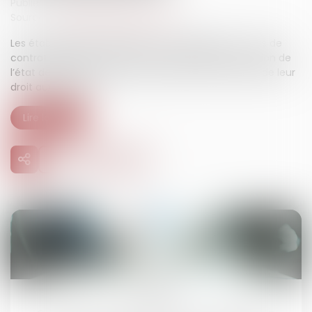
Publié le :
09/07/2025
Source :
www.lemag-juridique.com
Les établissements bancaires ont l’obligation, en cas de
contrat de crédit, d’informer chaque année la caution de
l’état de la dette. À défaut, ils peuvent être déchus de leur
droit aux intérêts...
Lire la suite
22
juil.