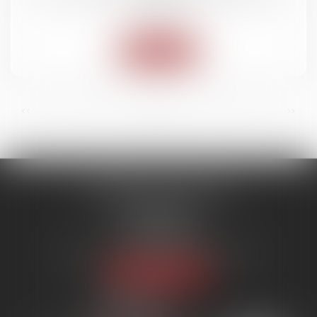
route
Lire la suite
...
...
<<
<
3
4
5
6
7
8
9
>
>>
SYNERGIE AVOCATS
9 rue Rualmenil
88000 ÉPINAL
Tél :
03 29 82 20 22
Email :
contact@synergie-avocats.com
Nous localiser
20 Place Carnot
54000 NANCY