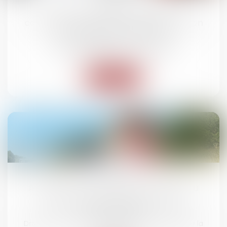
La Cour de cassation rappelle les
conséquences juridiques d’une condition
suspensive non réalisée
Droit des obligations et des suretés
Lire la suite
07
juil.
Accident de la route : la faute grave du
conducteur ne suffit pas à exclure
l’indemnisation
Droit routier
/
(NPU) Responsabilité accidents de la