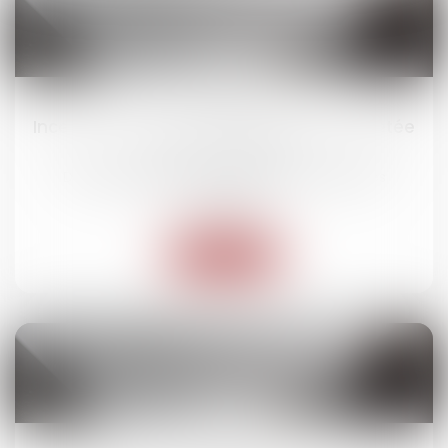
20
mai
Incendie OVHcloud : la force majeure rejetée
en Cour d'appel
Droit des obligations et des suretés
/
Droit des
contrats
Lire la suite
01
avr.