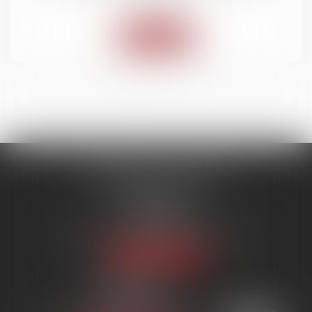
Lire la suite
<<
<
1
2
3
4
5
>
>>
SYNERGIE AVOCATS
9 rue Rualmenil
88000 ÉPINAL
Tél :
03 29 82 20 22
Email :
contact@synergie-avocats.com
Nous localiser
20 Place Carnot
54000 NANCY
Tél :
03 29 82 20 22