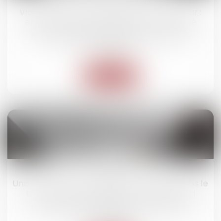
Vice caché et reconnaissance du vendeur :
effet interruptif de prescription confirmé
Droit des obligations et des suretés
/
Droit des
contrats
Lire la suite
24
mars
Une convention de trésorerie n'entraîne pas le
transfert d'une obligation de paiement !
Droit des obligations et des suretés
/
Droit des
contrats