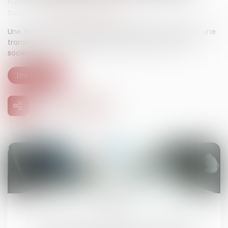
Publié le :
24/03/2025
Source :
www.lemag-juridique.com
Une convention de trésorerie ne peut être assimilée à une
transmission d’obligation de paiement entre deux
sociétés...
Lire la suite
22
juil.
Contrats interdépendants : la résolution