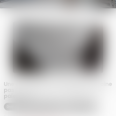
Une convention de trésorerie n'entraîne
pas le transfert d'une obligation de
paiement !
Droit des obligations et des suretés
Droit des contrats