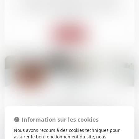
notifiée suffit à entraîner la caducité
Droit des obligations et des suretés
/
Droit des
contrats
Lire la suite
10
juin
Point sur la nullité : distinction avec les
sanctions voisines
Droit des obligations et des suretés
/
Droit des
Information sur les cookies
contrats
Nous avons recours à des cookies techniques pour
assurer le bon fonctionnement du site, nous