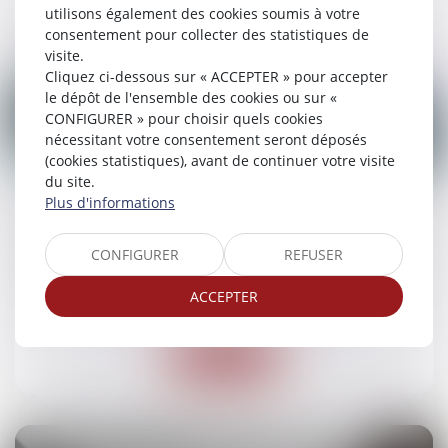
Lire la suite
utilisons également des cookies soumis à votre
consentement pour collecter des statistiques de
visite.
Cliquez ci-dessous sur « ACCEPTER » pour accepter
le dépôt de l'ensemble des cookies ou sur «
CONFIGURER » pour choisir quels cookies
nécessitant votre consentement seront déposés
(cookies statistiques), avant de continuer votre visite
03
du site.
juin
Plus d'informations
Obligation d’information précontractuelle et
cession de parts : attention à l’huile de friture !
CONFIGURER
REFUSER
Droit des obligations et des suretés
/
Droit des
ACCEPTER
contrats
Lire la suite