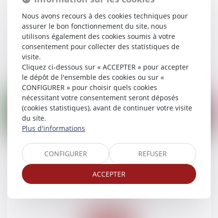
personnelle
Droit des obligations et des suretés
/
Droit des
Nous avons recours à des cookies techniques pour
contrats
assurer le bon fonctionnement du site, nous
utilisons également des cookies soumis à votre
consentement pour collecter des statistiques de
Lire la suite
visite.
Cliquez ci-dessous sur « ACCEPTER » pour accepter
le dépôt de l'ensemble des cookies ou sur «
CONFIGURER » pour choisir quels cookies
nécessitant votre consentement seront déposés
(cookies statistiques), avant de continuer votre visite
du site.
Plus d'informations
22
oct.
CONFIGURER
REFUSER
Recours subrogatoire : quid de la faute de
conduite de l’élève conducteur ?
ACCEPTER
Droit routier
/
(NPU) Responsabilité accidents de la
route