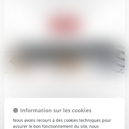
Droit des obligations et des suretés
Lire la suite
23
juil.
Quelles conséquences si vous réparez avec
des pièces d’occasion ?
Droit routier
/
(NPU) Responsabilité accidents de la
route
Information sur les cookies
Nous avons recours à des cookies techniques pour
Lire la suite
assurer le bon fonctionnement du site, nous