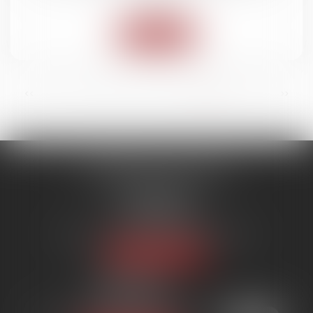
Lire la suite
...
<<
<
9
10
11
12
13
14
15
>
>>
SYNERGIE AVOCATS
9 rue Rualmenil
88000 ÉPINAL
Tél :
03 29 82 20 22
Email :
contact@synergie-avocats.com
Nous localiser
20 Place Carnot
54000 NANCY
Tél :
03 29 82 20 22