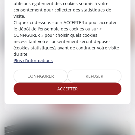
utilisons également des cookies soumis à votre
consentement pour collecter des statistiques de
visite.
Cliquez ci-dessous sur « ACCEPTER » pour accepter
le dépôt de l'ensemble des cookies ou sur «
CONFIGURER » pour choisir quels cookies
nécessitant votre consentement seront déposés
02
(cookies statistiques), avant de continuer votre visite
juil.
du site.
Plus d'informations
Nullité du contrat pour erreur sur la substance
de l’objet
CONFIGURER
REFUSER
Droit des obligations et des suretés
/
Droit des
contrats
ACCEPTER
Lire la suite