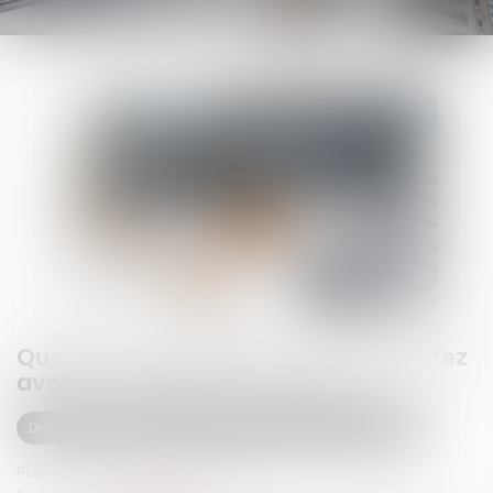
Quelles conséquences si vous réparez
avec des pièces d’occasion ?
Droit routier
(NPU) Responsabilité accidents de la route
Publié le :
23/07/2024