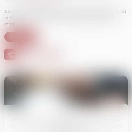
Source :
www.bienpublic.com
A la suite d’un accrochage, vous vous posez la question du
coût de la réparation. Et si vous utilisiez des pièces de
remploi...
Lire la suite
02
août
Procédure de rétablissement personnel et
déclaration de créance : rappels concernant
le formalisme