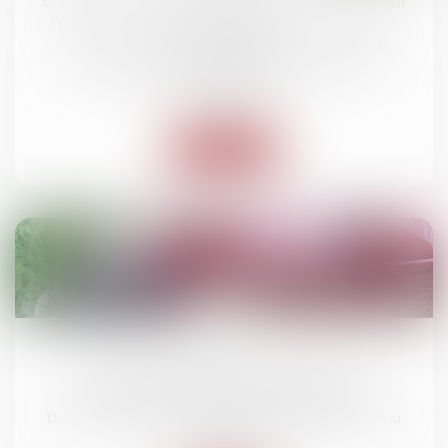
Effet rétroactif de la résolution : le vendeur
n’est pas fondé à obtenir une indemnité
d’occupation
Droit des obligations et des suretés
/
Droit des
contrats
Lire la suite
11
juin
Route mal entretenue : comment être
indemnisé en cas d'accident ?
Droit routier
/
(NPU) Responsabilité accidents de la
route