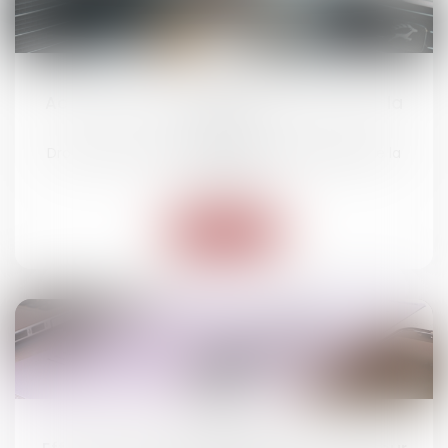
02
juil.
Accident sur un parking et malus : à qui la
faute ?
Droit routier
/
(NPU) Responsabilité accidents de la
route
Lire la suite
25
juin