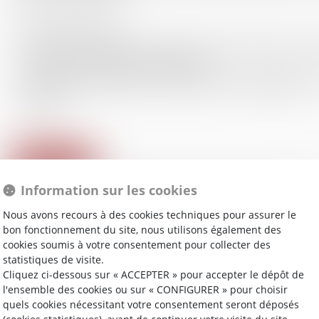
cave en sous-sol,
au rez-de-chaussée : entrée, couloir, cuisine, salon
buanderie, salle de bains, garage,
à l'étage : palier, petite terrasse abritée, dégageme
grenier,
Lire la suite
Information sur les cookies
Nous avons recours à des cookies techniques pour assurer le
bon fonctionnement du site, nous utilisons également des
cookies soumis à votre consentement pour collecter des
statistiques de visite.
Cliquez ci-dessous sur « ACCEPTER » pour accepter le dépôt de
l'ensemble des cookies ou sur « CONFIGURER » pour choisir
quels cookies nécessitant votre consentement seront déposés