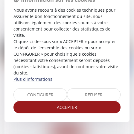
Ventes immobilières
Nous avons recours à des cookies techniques pour
assurer le bon fonctionnement du site, nous
Lire la suite
utilisons également des cookies soumis à votre
consentement pour collecter des statistiques de
visite.
Cliquez ci-dessous sur « ACCEPTER » pour accepter
le dépôt de l'ensemble des cookies ou sur «
CONFIGURER » pour choisir quels cookies
nécessitant votre consentement seront déposés
(cookies statistiques), avant de continuer votre visite
04
du site.
févr.
Plus d'informations
Le manquement de l’hébergeur à son
obligation contractuelle de surveillance
CONFIGURER
REFUSER
justifie la résiliation du contrat
ACCEPTER
Droit des obligations et des suretés
/
Droit des
contrats
Lire la suite