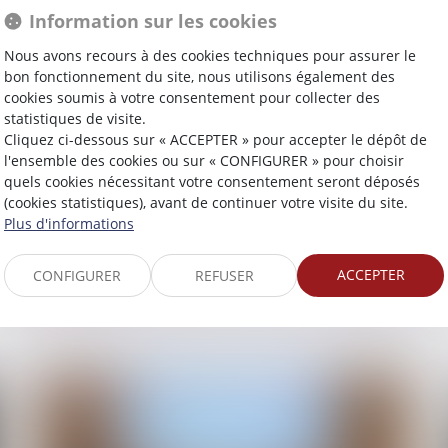
kiné est produit par l’avocat de la victime ; Il a é
Information sur les cookies
en matière d’accident du travail – faute inexcusable 
Nous avons recours à des cookies techniques pour assurer le
Maître MERLIN a clôturé ces 2 journées en évoquan
bon fonctionnement du site, nous utilisons également des
matière de pertes de gains professionnels f
cookies soumis à votre consentement pour collecter des
l’indemnisation sous le régime de la perte de chance
statistiques de visite.
Cliquez ci-dessous sur « ACCEPTER » pour accepter le dépôt de
l'ensemble des cookies ou sur « CONFIGURER » pour choisir
Deux journées fort intéressantes donc ! Rendez-vous est
quels cookies nécessitant votre consentement seront déposés
2026 !
(cookies statistiques), avant de continuer votre visite du site.
Plus d'informations
ACCEPTER
CONFIGURER
REFUSER