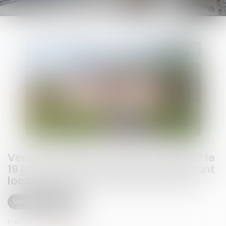
Vente au Tribunal Judiciaire d'Epinal le
19 juin 2026 d'un bâtiment comprenant
local professionnel et appartement
Ventes immobilières
Publié le :
05/06/2026