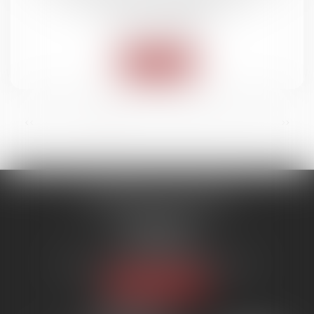
professionnel et appartement
Ventes immobilières
Lire la suite
...
<<
<
1
2
3
4
5
6
7
>
>>
SYNERGIE AVOCATS
9 rue Rualmenil
88000 ÉPINAL
Tél :
03 29 82 20 22
Email :
contact@synergie-avocats.com
Nous localiser
20 Place Carnot