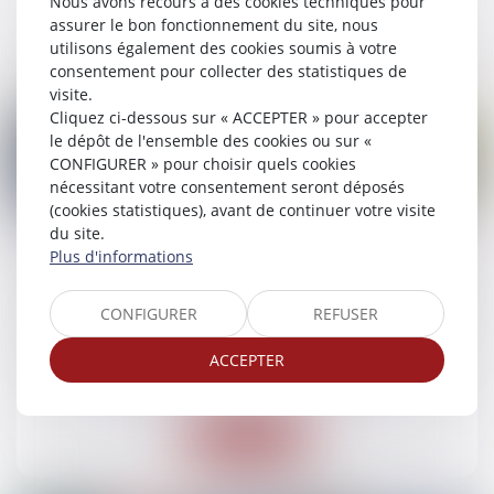
Nous avons recours à des cookies techniques pour
assurer le bon fonctionnement du site, nous
Lire la suite
utilisons également des cookies soumis à votre
consentement pour collecter des statistiques de
visite.
Cliquez ci-dessous sur « ACCEPTER » pour accepter
le dépôt de l'ensemble des cookies ou sur «
CONFIGURER » pour choisir quels cookies
nécessitant votre consentement seront déposés
10
(cookies statistiques), avant de continuer votre visite
juin
du site.
Plus d'informations
Excès de vitesse : la mention de la route et de
la commune est une précision suffisante du
CONFIGURER
REFUSER
lieu dans le procès-verbal
Droit routier
/
(NPU) Responsabilité accidents de la
ACCEPTER
route
Lire la suite