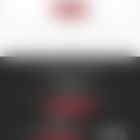
Lire la suite
...
...
<<
<
5
6
7
8
9
10
11
>
>>
SYNERGIE AVOCATS
9 rue Rualmenil
88000 ÉPINAL
Tél :
03 29 82 20 22
Email :
contact@synergie-avocats.com
Nous localiser
20 Place Carnot
54000 NANCY
Tél :
03 29 82 20 22
Email :
contact@synergie-avocats.com