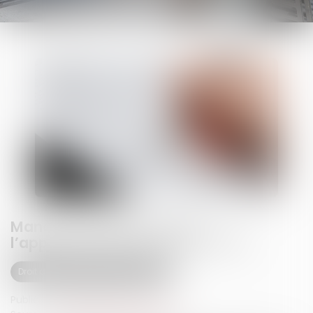
Mandat et intérêts légaux :
l’appropriation des fonds suffit !
Droit des obligations et des suretés
Publié le :
22/04/2025