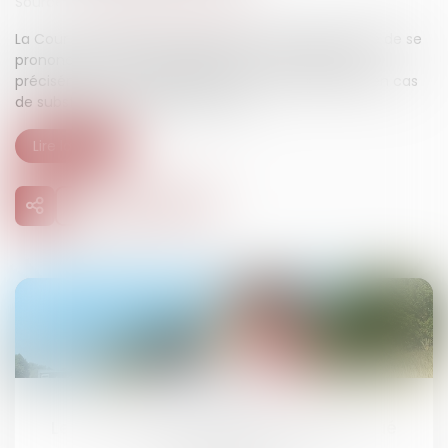
Source :
www.lemag-juridique.com
La Cour de cassation a récemment eu l’opportunité de se
prononcer sur la responsabilité du mandataire, plus
précisément sur les réparations dues au mandant en cas
de substitution partielle de fonds...
Lire la suite
12
mai
Le délit d’homicide routier sera appliqué