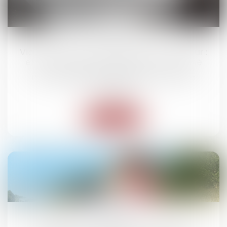
01
avr.
Vice caché et reconnaissance du vendeur :
effet interruptif de prescription confirmé
Droit des obligations et des suretés
/
Droit des
contrats
Lire la suite
24
mars