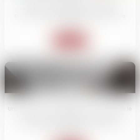
Dépistage de stupéfiants : la Cour de
cassation verrouille la contestation
Droit routier
/
(NPU) Responsabilité accidents de la
route
Lire la suite
24
mars
Une convention de trésorerie n'entraîne pas le
transfert d'une obligation de paiement !
Droit des obligations et des suretés
/
Droit des
contrats