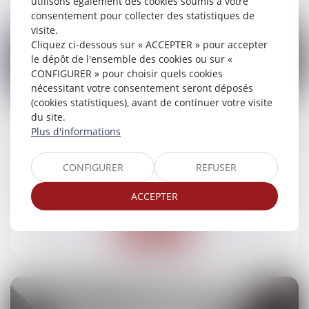
utilisons également des cookies soumis à votre
consentement pour collecter des statistiques de
visite.
Cliquez ci-dessous sur « ACCEPTER » pour accepter
le dépôt de l'ensemble des cookies ou sur «
CONFIGURER » pour choisir quels cookies
18
nécessitant votre consentement seront déposés
avr.
(cookies statistiques), avant de continuer votre visite
du site.
Incendie domestique : dernières précisions sur
Plus d'informations
la notion d’implication du véhicule terrestre à
moteur
CONFIGURER
REFUSER
Droit routier
/
(NPU) Responsabilité accidents de la
route
ACCEPTER
Lire la suite