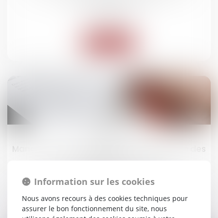
avant la fin de l’année
Droit routier
Lire la suite
22
avr.
Mandat et intérêts légaux : l’appropriation des
fonds suffit !
Droit des obligations et des suretés
Information sur les cookies
Nous avons recours à des cookies techniques pour
Lire la suite
assurer le bon fonctionnement du site, nous