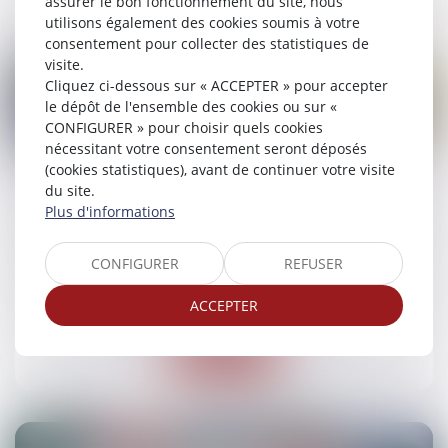
assurer le bon fonctionnement du site, nous
utilisons également des cookies soumis à votre
consentement pour collecter des statistiques de
visite.
Cliquez ci-dessous sur « ACCEPTER » pour accepter
le dépôt de l'ensemble des cookies ou sur «
CONFIGURER » pour choisir quels cookies
10
nécessitant votre consentement seront déposés
juin
(cookies statistiques), avant de continuer votre visite
du site.
Excès de vitesse : la mention de la route et de
Plus d'informations
la commune est une précision suffisante du
lieu dans le procès-verbal
CONFIGURER
REFUSER
Droit routier
/
(NPU) Responsabilité accidents de la
route
ACCEPTER
Lire la suite