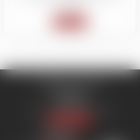
contrats
Lire la suite
...
...
<<
<
4
5
6
7
8
9
10
>
>>
SYNERGIE AVOCATS
9 rue Rualmenil
88000 ÉPINAL
Tél :
03 29 82 20 22
Email :
contact@synergie-avocats.com
Nous localiser
20 Place Carnot
54000 NANCY