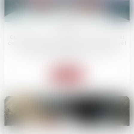
03
juin
Obligation d’information précontractuelle et
cession de parts : attention à l’huile de friture !
Droit des obligations et des suretés
/
Droit des
contrats
Lire la suite
26
mai