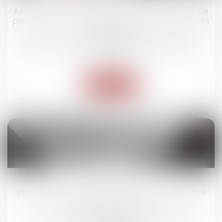
Accident de la circulation : même sans lien de
parenté, un proche peut être indemnisé après
un décès
Droit routier
/
(NPU) Responsabilité accidents de la
route
Lire la suite
20
mai
Incendie OVHcloud : la force majeure rejetée
en Cour d'appel
Droit des obligations et des suretés
/
Droit des