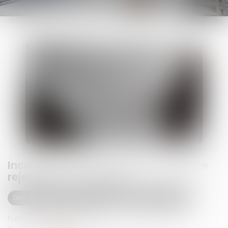
Incendie OVHcloud : la force majeure
rejetée en Cour d'appel
Droit des obligations et des suretés
Droit des contrats
Publié le :
20/05/2025