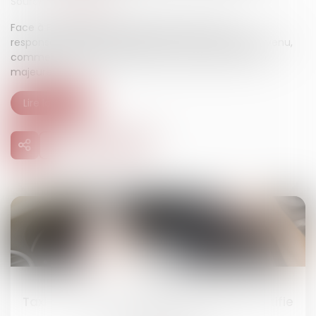
Source :
www.silicon.fr
Face à France Bati Courtage, OVHcloud voit sa
responsabilité largement limitée, mais n'est pas parvenu,
comme en première instance, à faire valoir la force
majeure...
Lire la suite
16
juin
Taxi verbalisé : seul un service effectif justifie