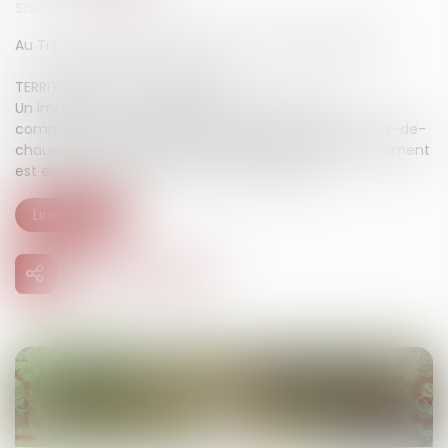
Source :
avoventes.fr
Au Tribunal judiciaire d'EPINAL le 13 mars 2026 à 9h30
TERRITOIRE LE THILLOT (88160) :
Un immeuble en copropriété formée de 4 lots,
comprenant un bâtiment composé d’un sous-sol, rez-de-
chaussée et un étage et le terrain sur lequel ledit bâtiment
est élevé, situé 13bis rue de la Gare à 88160
Lire la suite
31