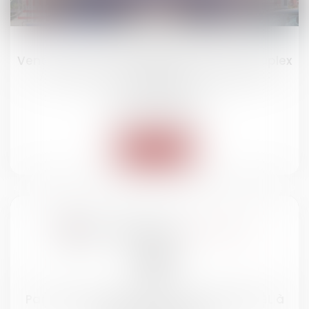
26
janv.
Vente aux enchères d'un appartement duplex
/ local commercial à Vittel, mise à prix :
45.000 €
Ventes immobilières
Lire la suite
28
nov.
Participation de Maître Pierre André BABEL à