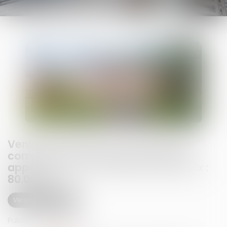
Vente aux enchères d'un bâtiment
comprenant local professionnel et
appartement à Le Thillot, mise à prix :
80.000 €
Ventes immobilières
Publié le :
28/01/2026