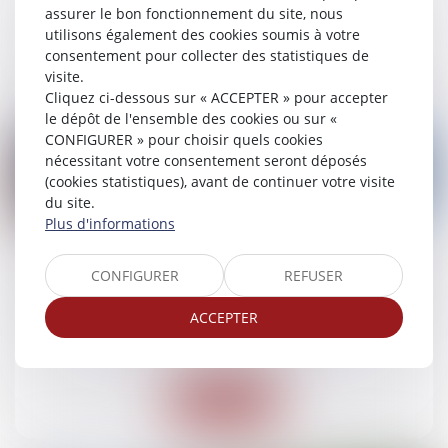
assurer le bon fonctionnement du site, nous
utilisons également des cookies soumis à votre
Lire la suite
consentement pour collecter des statistiques de
visite.
Cliquez ci-dessous sur « ACCEPTER » pour accepter
le dépôt de l'ensemble des cookies ou sur «
CONFIGURER » pour choisir quels cookies
nécessitant votre consentement seront déposés
(cookies statistiques), avant de continuer votre visite
du site.
05
Plus d'informations
févr.
Vente aux enchères d'une maison avec
CONFIGURER
REFUSER
terrasse et terrain à Epinal mise à prix : 45.000
€
ACCEPTER
Ventes immobilières
Lire la suite