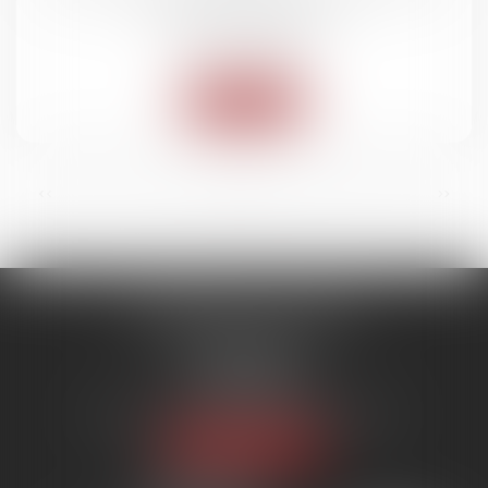
différentes émissions
Actus du cabinet
Lire la suite
...
<<
<
1
2
3
4
5
6
7
>
>>
SYNERGIE AVOCATS
9 rue Rualmenil
88000 ÉPINAL
Tél :
03 29 82 20 22
Email :
contact@synergie-avocats.com
Nous localiser
20 Place Carnot