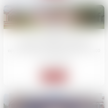
28
janv.
Vente aux enchères d'un bâtiment
comprenant local professionnel et
appartement à Le Thillot, mise à prix : 80.000
€
Ventes immobilières
Lire la suite