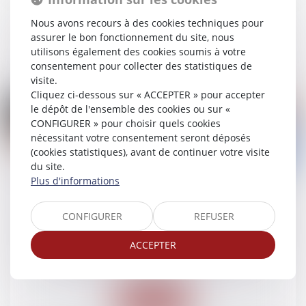
Ventes immobilières
Nous avons recours à des cookies techniques pour
assurer le bon fonctionnement du site, nous
Lire la suite
utilisons également des cookies soumis à votre
consentement pour collecter des statistiques de
visite.
Cliquez ci-dessous sur « ACCEPTER » pour accepter
le dépôt de l'ensemble des cookies ou sur «
CONFIGURER » pour choisir quels cookies
nécessitant votre consentement seront déposés
(cookies statistiques), avant de continuer votre visite
04
du site.
févr.
Plus d'informations
Le manquement de l’hébergeur à son
obligation contractuelle de surveillance
CONFIGURER
REFUSER
justifie la résiliation du contrat
ACCEPTER
Droit des obligations et des suretés
/
Droit des
contrats
Lire la suite