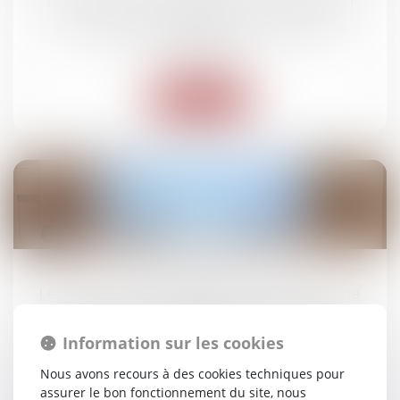
transfert d'une obligation de paiement !
Droit des obligations et des suretés
/
Droit des
contrats
Lire la suite
24
mars
Les 13 et 14 mars 2025 s’est tenue la 3ème
édition des Etats Régionaux du Dommage
Corporel, sous l’égide de l’ERAGE !
Information sur les cookies
Actus du cabinet
Nous avons recours à des cookies techniques pour
assurer le bon fonctionnement du site, nous