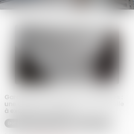
Garantie des charges non déclarées :
une clause de non-recours suffit-elle
à exonérer le vendeur ?
Droit des obligations et des suretés
Droit des contrats