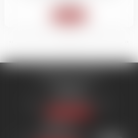
Lire la suite
...
...
<<
<
6
7
8
9
10
11
12
>
>>
SYNERGIE AVOCATS
9 rue Rualmenil
88000 ÉPINAL
Tél :
03 29 82 20 22
Email :
contact@synergie-avocats.com
Nous localiser
20 Place Carnot
54000 NANCY
Tél :
03 29 82 20 22