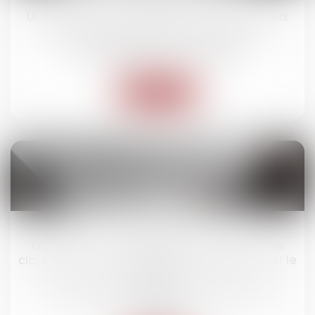
Une association peut-elle être soumise aux
règles du droit de la consommation ?
Droit des obligations et des suretés
Lire la suite
25
févr.
Garantie des charges non déclarées : une
clause de non-recours suffit-elle à exonérer le
vendeur ?
Droit des obligations et des suretés
/
Droit des
contrats