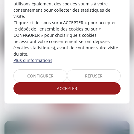
Lire la suite
utilisons également des cookies soumis à votre
consentement pour collecter des statistiques de
visite.
Cliquez ci-dessous sur « ACCEPTER » pour accepter
le dépôt de l'ensemble des cookies ou sur «
CONFIGURER » pour choisir quels cookies
nécessitant votre consentement seront déposés
(cookies statistiques), avant de continuer votre visite
18
du site.
mars
Plus d'informations
Point sur l’exécution forcée en nature
CONFIGURER
REFUSER
Droit des obligations et des suretés
/
Droit des
contrats
ACCEPTER
Lire la suite