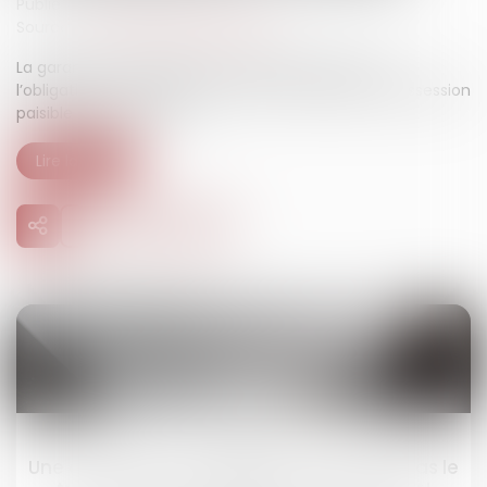
Publié le :
25/02/2025
Source :
www.lemag-juridique.com
La garantie des charges non déclarées repose sur
l’obligation du vendeur d’assurer à l’acquéreur la possession
paisible du bien vendu...
Lire la suite
24
mars
Une convention de trésorerie n'entraîne pas le