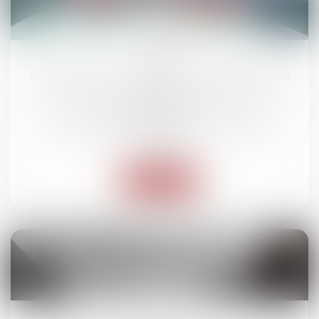
11
mars
Annulation d’un événement pour cause de
force majeure : quelle restitution pour
l’exposant ?
Droit des obligations et des suretés
/
Droit des
contrats
Lire la suite
05
mars