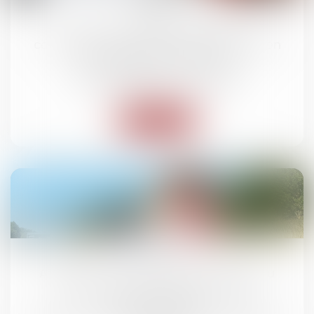
juil.
La Cour de cassation rappelle les
conséquences juridiques d’une condition
suspensive non réalisée
Droit des obligations et des suretés
Lire la suite
07
juil.
Accident de la route : la faute grave du
conducteur ne suffit pas à exclure
l’indemnisation