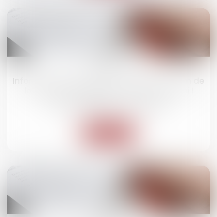
09
juil.
Information annuelle de la caution : le nom de
la caution doit figurer sur la liste d’envoi !
Droit des obligations et des suretés
Lire la suite
08