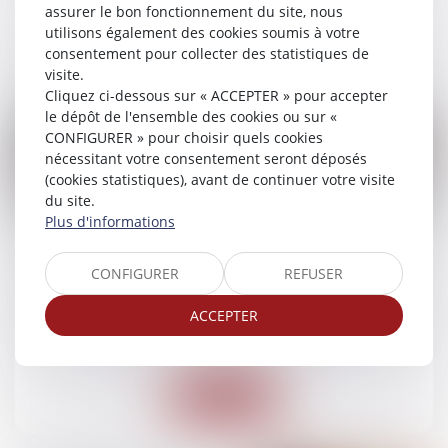
assurer le bon fonctionnement du site, nous
utilisons également des cookies soumis à votre
Lire la suite
consentement pour collecter des statistiques de
visite.
Cliquez ci-dessous sur « ACCEPTER » pour accepter
le dépôt de l'ensemble des cookies ou sur «
CONFIGURER » pour choisir quels cookies
nécessitant votre consentement seront déposés
(cookies statistiques), avant de continuer votre visite
du site.
15
Plus d'informations
juil.
Accident vélo-voiture : qui est responsable et
CONFIGURER
REFUSER
quelle indemnisation ?
ACCEPTER
Droit routier
/
(NPU) Responsabilité accidents de la
route
Lire la suite