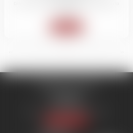
Droit routier
/
(NPU) Responsabilité accidents de la
route
Lire la suite
...
...
<<
<
3
4
5
6
7
8
9
>
>>
SYNERGIE AVOCATS
9 rue Rualmenil
88000 ÉPINAL
Tél :
03 29 82 20 22
Email :
contact@synergie-avocats.com
Nous localiser
20 Place Carnot