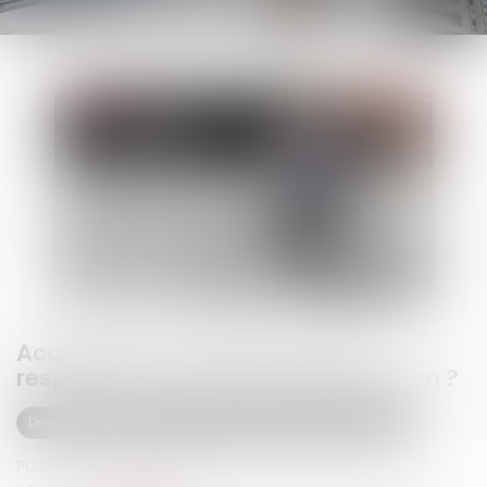
Accident vélo-voiture : qui est
responsable et quelle indemnisation ?
Droit routier
(NPU) Responsabilité accidents de la route
Publié le :
15/07/2025