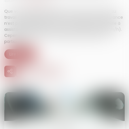
Source :
www.generali.fr
Que vous utilisiez quotidiennement le vélo pour aller au
travail ou le week-end pour une sortie sportive, l’assurance
n’est pas obligatoire, même si votre vélo est un modèle à
assistance électrique (tant qu’il ne dépasse pas 25 km/h).
Cependant, certains cas nécessitent une attention
particulière...
Lire la suite
22
juil.