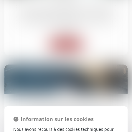
Contrats interdépendants : la résolution
notifiée suffit à entraîner la caducité
Droit des obligations et des suretés
/
Droit des
contrats
Lire la suite
21
juil.
La création d’un délit d’homicide routier
adoptée par le Parlement
Information sur les cookies
Droit routier
/
(NPU) Responsabilité accidents de la
Nous avons recours à des cookies techniques pour
route