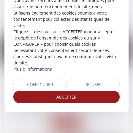
Nous avons recours à des cookies techniques pour
assurer le bon fonctionnement du site, nous
utilisons également des cookies soumis à votre
Lire la suite
consentement pour collecter des statistiques de
visite.
Cliquez ci-dessous sur « ACCEPTER » pour accepter
le dépôt de l'ensemble des cookies ou sur «
CONFIGURER » pour choisir quels cookies
nécessitant votre consentement seront déposés
(cookies statistiques), avant de continuer votre visite
03
du site.
févr.
Plus d'informations
Accident de la circulation : la nullité du contrat
CONFIGURER
REFUSER
d’assurance peut-elle être opposée aux
victimes ?
ACCEPTER
Droit routier
/
(NPU) Responsabilité accidents de la
route
Lire la suite