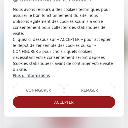
Nous avons recours à des cookies techniques pour
Lire la suite
assurer le bon fonctionnement du site, nous
utilisons également des cookies soumis à votre
consentement pour collecter des statistiques de
visite.
Cliquez ci-dessous sur « ACCEPTER » pour accepter
le dépôt de l'ensemble des cookies ou sur «
CONFIGURER » pour choisir quels cookies
nécessitant votre consentement seront déposés
07
(cookies statistiques), avant de continuer votre visite
juil.
du site.
Plus d'informations
Accident de la route : la faute grave du
conducteur ne suffit pas à exclure
l’indemnisation
CONFIGURER
REFUSER
Droit routier
/
(NPU) Responsabilité accidents de la
ACCEPTER
route
Lire la suite