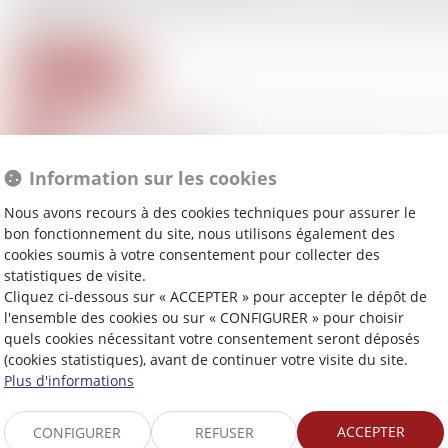
de-chaussée et un étage et le terrain sur lequel ledit bâ
88160.
Lire la suite
Information sur les cookies
Nous avons recours à des cookies techniques pour assurer le
bon fonctionnement du site, nous utilisons également des
cookies soumis à votre consentement pour collecter des
statistiques de visite.
Cliquez ci-dessous sur « ACCEPTER » pour accepter le dépôt de
l'ensemble des cookies ou sur « CONFIGURER » pour choisir
quels cookies nécessitant votre consentement seront déposés
(cookies statistiques), avant de continuer votre visite du site.
Plus d'informations
31
mars
ACCEPTER
CONFIGURER
REFUSER