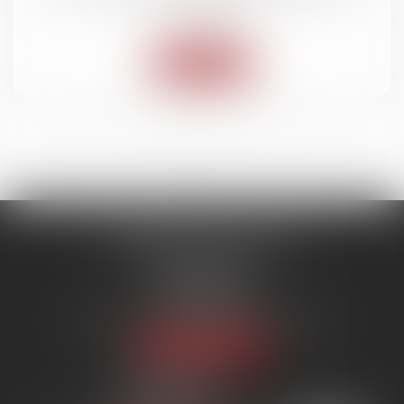
route
Lire la suite
<<
<
1
2
3
4
>
>>
SYNERGIE AVOCATS
9 rue Rualmenil
88000 ÉPINAL
Tél :
03 29 82 20 22
Email :
contact@synergie-avocats.com
Nous localiser
20 Place Carnot
54000 NANCY