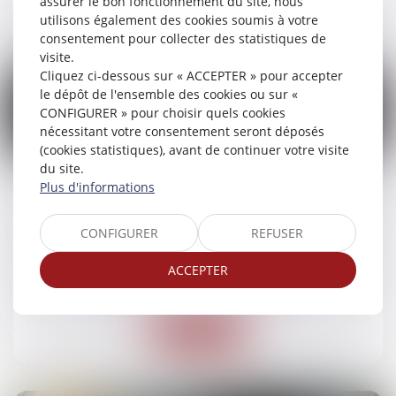
assurer le bon fonctionnement du site, nous
Lire la suite
utilisons également des cookies soumis à votre
consentement pour collecter des statistiques de
visite.
Cliquez ci-dessous sur « ACCEPTER » pour accepter
le dépôt de l'ensemble des cookies ou sur «
CONFIGURER » pour choisir quels cookies
nécessitant votre consentement seront déposés
03
(cookies statistiques), avant de continuer votre visite
févr.
du site.
Plus d'informations
Accident de la circulation : la nullité du contrat
d’assurance peut-elle être opposée aux
victimes ?
CONFIGURER
REFUSER
Droit routier
/
(NPU) Responsabilité accidents de la
ACCEPTER
route
Lire la suite