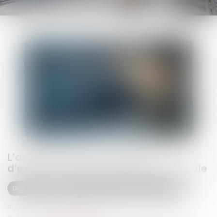
L’assuré victime et la clause
d’exclusion de l’assurance du véhicule
Droit routier
(NPU) Responsabilité accidents de la route
Publié le :
03/12/2024