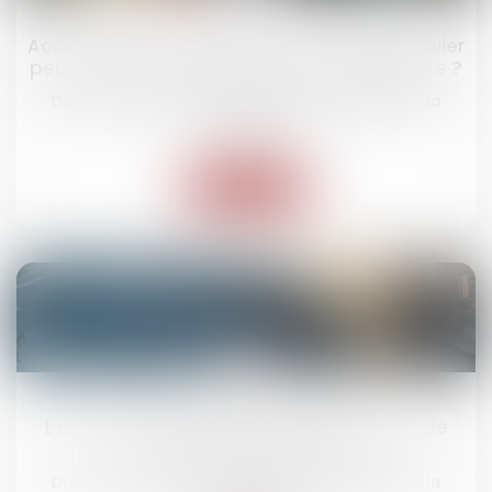
déc.
Accident de la circulation : le forfait hospitalier
peut-il ouvrir droit à un recours subrogatoire ?
Droit routier
/
(NPU) Responsabilité accidents de la
route
Lire la suite
03
déc.
L’assuré victime et la clause d’exclusion de
l’assurance du véhicule
Droit routier
/
(NPU) Responsabilité accidents de la