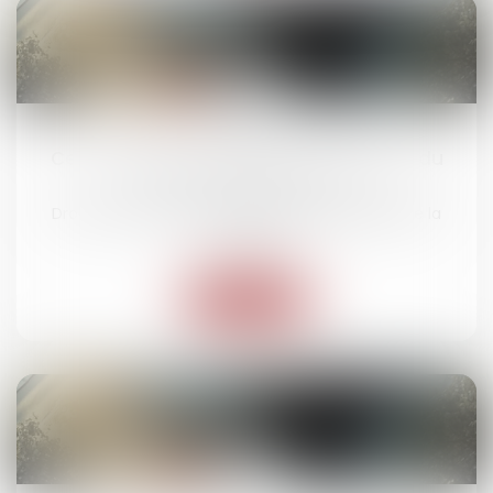
06
janv.
Ce ministre est favorable à la création du
délit d'homicide routier
Droit routier
/
(NPU) Responsabilité accidents de la
route
Lire la suite
17