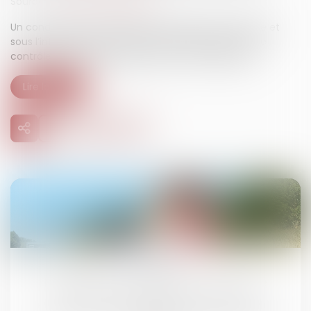
Source :
www.actu-juridique.fr
Un conducteur, qui circulait sans permis de conduire et
sous l’influence de l’alcool et des stupéfiants, perd le
contrôle du véhicule appartenant à son passager...
Lire la suite
24
mars
Dépistage de stupéfiants : la Cour de
cassation verrouille la contestation