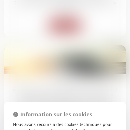
Droit routier
/
(NPU) Responsabilité accidents de la
route
Lire la suite
24
févr.
Airbags Takata. Le Ministre des transports
monte au créneau et Citroën étend sa
campagne de rappel à toute l'Europe
Droit routier
/
(NPU) Responsabilité accidents de la
Information sur les cookies
route
Nous avons recours à des cookies techniques pour