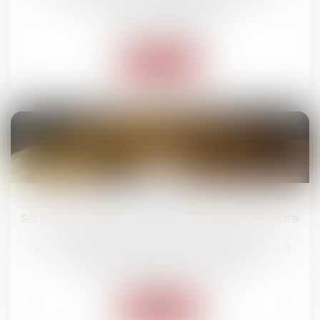
professionnel et appartement
Ventes immobilières
Lire la suite
03
juin
Saisie immobilière : le décret du 27 novembre
2020 ne permet pas de prolonger
rétroactivement une prorogation judiciaire
Droit des obligations et des suretés
Lire la suite