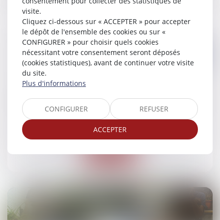
consentement pour collecter des statistiques de
visite.
Cliquez ci-dessous sur « ACCEPTER » pour accepter
le dépôt de l'ensemble des cookies ou sur «
CONFIGURER » pour choisir quels cookies
nécessitant votre consentement seront déposés
(cookies statistiques), avant de continuer votre visite
17
du site.
juin
Plus d'informations
Perte de gains futurs : la victime n'a pas à
CONFIGURER
REFUSER
rechercher un emploi
Droit des dommages corporels
ACCEPTER
Lire la suite