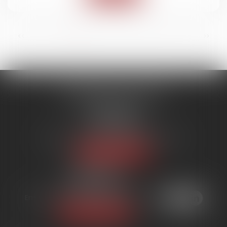
...
<<
<
1
2
3
4
5
6
7
>
>>
SYNERGIE AVOCATS
9 rue Rualmenil
88000 ÉPINAL
Tél :
03 29 82 20 22
Email :
contact@synergie-avocats.com
Nous localiser
20 Place Carnot
54000 NANCY
Tél :
03 29 82 20 22
Email :
contact@synergie-avocats.com
Nous localiser