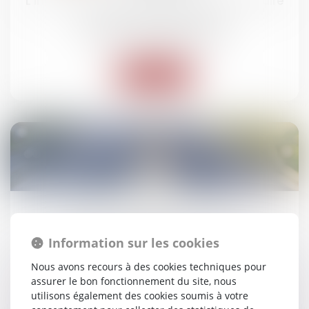
L’imprudence de la victime doit-elle réduire
son droit à réparation ?
Droit des dommages corporels
Lire la suite
03
juil.
Véhicules électriques : pouvez-vous
bénéficier du leasing social ?
Information sur les cookies
Droit routier
Nous avons recours à des cookies techniques pour
assurer le bon fonctionnement du site, nous
utilisons également des cookies soumis à votre
Lire la suite