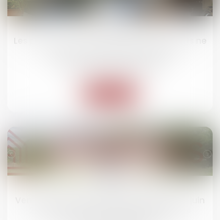
10
juin
Les pertes de revenus des parents aidants ne
sont pas toujours indemnisables
Droit des dommages corporels
Lire la suite
05
juin
Vente au Tribunal Judiciaire d'Epinal le 19 juin
2026 d'un bâtiment comprenant local