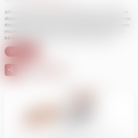
Source :
www.economie.gouv.fr
Afin d’accélérer la transition écologique des véhicules, un
dispositif de soutien à la location longue durée de voitures
électriques dit « leasing social » est proposé aux ménages
modestes. Quelles sont les conditions à remplir pour en
bénéficier ? Quels sont les véhicules concernés ?...
Lire la suite
08
juil.