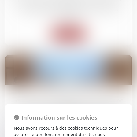
transfert d'une obligation de paiement !
Droit des obligations et des suretés
/
Droit des
contrats
Lire la suite
24
mars
Les 13 et 14 mars 2025 s’est tenue la 3ème
édition des Etats Régionaux du Dommage
Corporel, sous l’égide de l’ERAGE !
Information sur les cookies
Actus du cabinet
Nous avons recours à des cookies techniques pour
assurer le bon fonctionnement du site, nous