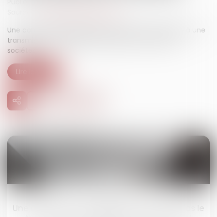
Publié le :
24/03/2025
Source :
www.lemag-juridique.com
Une convention de trésorerie ne peut être assimilée à une
transmission d’obligation de paiement entre deux
sociétés...
Lire la suite
24
mars
Une convention de trésorerie n'entraîne pas le