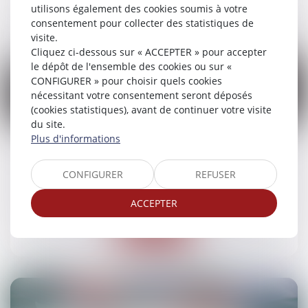
Lire la suite
utilisons également des cookies soumis à votre
consentement pour collecter des statistiques de
visite.
Cliquez ci-dessous sur « ACCEPTER » pour accepter
le dépôt de l'ensemble des cookies ou sur «
CONFIGURER » pour choisir quels cookies
nécessitant votre consentement seront déposés
(cookies statistiques), avant de continuer votre visite
18
du site.
mars
Plus d'informations
Point sur l’exécution forcée en nature
CONFIGURER
REFUSER
Droit des obligations et des suretés
/
Droit des
contrats
ACCEPTER
Lire la suite