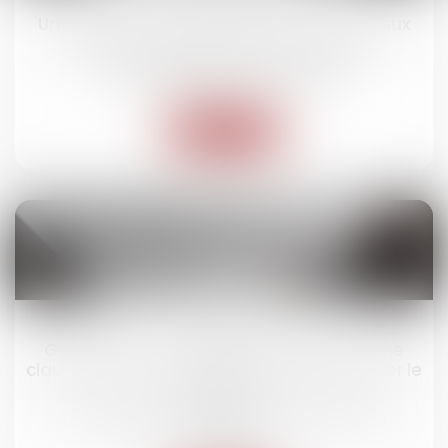
Une association peut-elle être soumise aux
règles du droit de la consommation ?
Droit des obligations et des suretés
Lire la suite
25
févr.
Garantie des charges non déclarées : une
clause de non-recours suffit-elle à exonérer le
vendeur ?
Droit des obligations et des suretés
/
Droit des
contrats