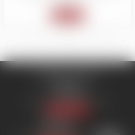
Lire la suite
...
...
<<
<
6
7
8
9
10
11
12
>
>>
SYNERGIE AVOCATS
9 rue Rualmenil
88000 ÉPINAL
Tél :
03 29 82 20 22
Email :
contact@synergie-avocats.com
Nous localiser
20 Place Carnot
54000 NANCY
Tél :
03 29 82 20 22