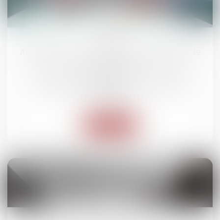
11
mars
Annulation d’un événement pour cause de
force majeure : quelle restitution pour
l’exposant ?
Droit des obligations et des suretés
/
Droit des
contrats
Lire la suite
05
mars