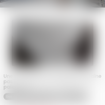
Une convention de trésorerie n'entraîne
pas le transfert d'une obligation de
paiement !
Droit des obligations et des suretés
Droit des contrats