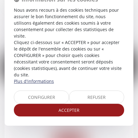
Droit routier
/
(NPU) Responsabilité accidents de la
Nous avons recours à des cookies techniques pour
route
assurer le bon fonctionnement du site, nous
utilisons également des cookies soumis à votre
Lire la suite
consentement pour collecter des statistiques de
visite.
Cliquez ci-dessous sur « ACCEPTER » pour accepter
le dépôt de l'ensemble des cookies ou sur «
CONFIGURER » pour choisir quels cookies
nécessitant votre consentement seront déposés
(cookies statistiques), avant de continuer votre visite
du site.
05
Plus d'informations
nov.
Nullité d’un contrat de location avec option
CONFIGURER
REFUSER
d’achat pour défaut de contrepartie
personnelle
ACCEPTER
Droit des obligations et des suretés
/
Droit des
contrats