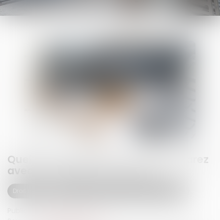
Quelles conséquences si vous réparez
avec des pièces d’occasion ?
Droit routier
(NPU) Responsabilité accidents de la route
Publié le :
23/07/2024