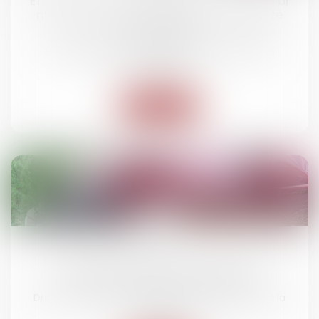
Effet rétroactif de la résolution : le vendeur
n’est pas fondé à obtenir une indemnité
d’occupation
Droit des obligations et des suretés
/
Droit des
contrats
Lire la suite
11
juin
Route mal entretenue : comment être
indemnisé en cas d'accident ?
Droit routier
/
(NPU) Responsabilité accidents de la
route