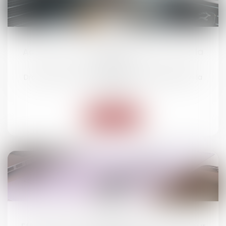
02
juil.
Accident sur un parking et malus : à qui la
faute ?
Droit routier
/
(NPU) Responsabilité accidents de la
route
Lire la suite
25
juin