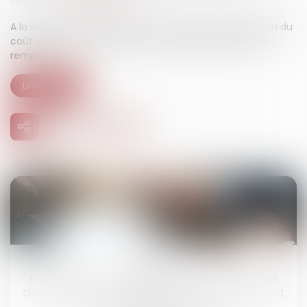
Source :
www.bienpublic.com
A la suite d’un accrochage, vous vous posez la question du
coût de la réparation. Et si vous utilisiez des pièces de
remploi...
Lire la suite
02
août
Procédure de rétablissement personnel et
déclaration de créance : rappels concernant
le formalisme