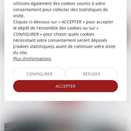
utilisons également des cookies soumis à votre
consentement pour collecter des statistiques de
visite.
Cliquez ci-dessous sur « ACCEPTER » pour accepter
le dépôt de l'ensemble des cookies ou sur «
CONFIGURER » pour choisir quels cookies
nécessitant votre consentement seront déposés
02
(cookies statistiques), avant de continuer votre visite
juil.
du site.
Plus d'informations
Nullité du contrat pour erreur sur la substance
de l’objet
CONFIGURER
REFUSER
Droit des obligations et des suretés
/
Droit des
contrats
ACCEPTER
Lire la suite