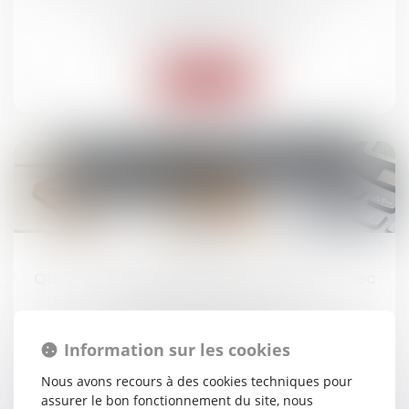
Droit des obligations et des suretés
Lire la suite
23
juil.
Quelles conséquences si vous réparez avec
des pièces d’occasion ?
Droit routier
/
(NPU) Responsabilité accidents de la
route
Information sur les cookies
Nous avons recours à des cookies techniques pour
Lire la suite
assurer le bon fonctionnement du site, nous