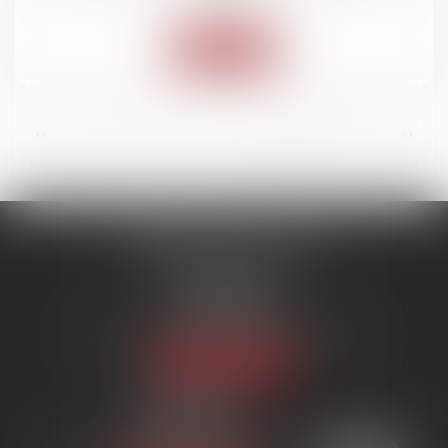
Lire la suite
...
<<
<
9
10
11
12
13
14
15
>
>>
SYNERGIE AVOCATS
9 rue Rualmenil
88000 ÉPINAL
Tél :
03 29 82 20 22
Email :
contact@synergie-avocats.com
Nous localiser
20 Place Carnot
54000 NANCY
Tél :
03 29 82 20 22