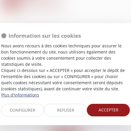
Information sur les cookies
Nous avons recours à des cookies techniques pour assurer le
bon fonctionnement du site, nous utilisons également des
cookies soumis à votre consentement pour collecter des
statistiques de visite.
Cliquez ci-dessous sur « ACCEPTER » pour accepter le dépôt de
l'ensemble des cookies ou sur « CONFIGURER » pour choisir
26
quels cookies nécessitant votre consentement seront déposés
mai
(cookies statistiques), avant de continuer votre visite du site.
En cas de résiliation anticipée d’un
Plus d'informations
CDD, le prix n’est dû qu’en contrepartie
des prestations exécutées
ACCEPTER
CONFIGURER
REFUSER
Droit des obligations et des suretés
/
Droit des
contrats