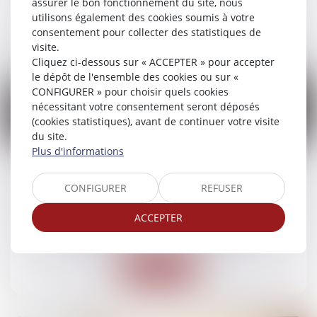
assurer le bon fonctionnement du site, nous
utilisons également des cookies soumis à votre
Lire la suite
consentement pour collecter des statistiques de
visite.
Cliquez ci-dessous sur « ACCEPTER » pour accepter
le dépôt de l'ensemble des cookies ou sur «
CONFIGURER » pour choisir quels cookies
nécessitant votre consentement seront déposés
(cookies statistiques), avant de continuer votre visite
23
du site.
sept.
Plus d'informations
Fuites d’eau et responsabilité : la Cour de
CONFIGURER
REFUSER
cassation tranche entre ouvrage public et
contrat d’abonnement
ACCEPTER
Droit des obligations et des suretés
Lire la suite