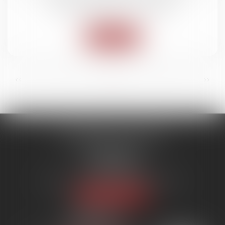
Droit des obligations et des suretés
Lire la suite
...
...
<<
<
2
3
4
5
6
7
8
>
>>
SYNERGIE AVOCATS
9 rue Rualmenil
88000 ÉPINAL
Tél :
03 29 82 20 22
Email :
contact@synergie-avocats.com
Nous localiser
20 Place Carnot
54000 NANCY