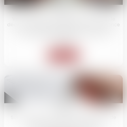
02
sept.
Vente viagère : l’aléa demeure tant que le
décès n’est pas inéluctable à brève échéance
Droit des obligations et des suretés
/
Droit des
contrats
Lire la suite
20
août
Sous-caution : pas de salut dans le plan de
sauvegarde du débiteur principal