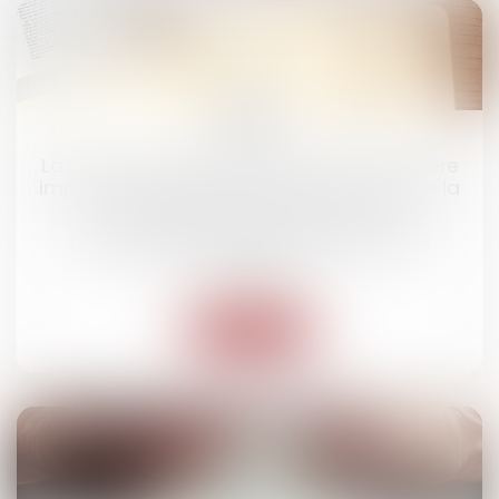
16
sept.
La Cour de cassation réaffirme le caractère
impératif de l’article R.125-2-1 du Code de la
construction et de l’habitation !
Droit des obligations et des suretés
/
Droit des
contrats
Lire la suite