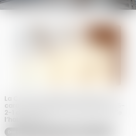
La Cour de cassation réaffirme le
caractère impératif de l’article R.125-
2-1 du Code de la construction et de
l’habitation !
Droit des obligations et des suretés
Droit des contrats