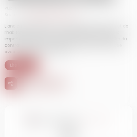
Publié le :
16/09/2025
Source :
www.lemag-juridique.com
L’ancien article R.125-2-1 du Code de la construction et de
l’habitation imposait, en cas de réalisation de travaux
importants par une entreprise autre que celle titulaire du
contrat, le respect de modalités de prévision anticipée
avec un préavis de trois mois...
Lire la suite
28