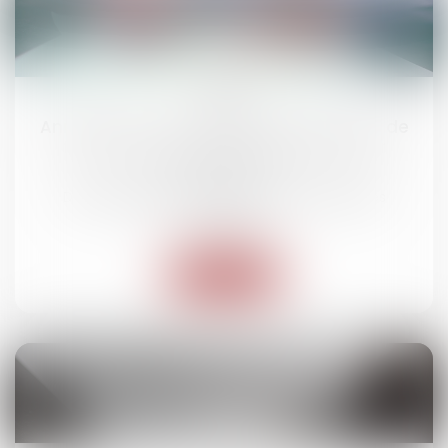
11
mars
Annulation d’un événement pour cause de
force majeure : quelle restitution pour
l’exposant ?
Droit des obligations et des suretés
/
Droit des
contrats
Lire la suite
05