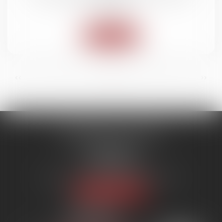
contrats
Lire la suite
...
...
<<
<
6
7
8
9
10
11
12
>
>>
SYNERGIE AVOCATS
9 rue Rualmenil
88000 ÉPINAL
Tél :
03 29 82 20 22
Email :
contact@synergie-avocats.com
Nous localiser
20 Place Carnot
54000 NANCY