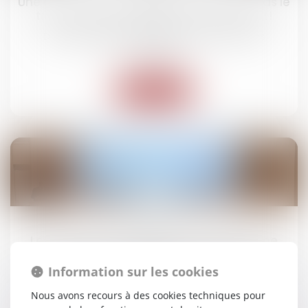
Une convention de trésorerie n'entraîne pas le
transfert d'une obligation de paiement !
Droit des obligations et des suretés
/
Droit des
contrats
Lire la suite
24
mars
Les 13 et 14 mars 2025 s’est tenue la 3ème
édition des Etats Régionaux du Dommage
Corporel, sous l’égide de l’ERAGE !
Information sur les cookies
Actus du cabinet
Nous avons recours à des cookies techniques pour