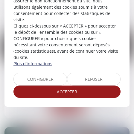
assurer le bon fonctionnement du site, nous
utilisons également des cookies soumis à votre
Lire la suite
consentement pour collecter des statistiques de
visite.
Cliquez ci-dessous sur « ACCEPTER » pour accepter
le dépôt de l'ensemble des cookies ou sur «
CONFIGURER » pour choisir quels cookies
nécessitant votre consentement seront déposés
(cookies statistiques), avant de continuer votre visite
18
du site.
mars
Plus d'informations
Point sur l’exécution forcée en nature
CONFIGURER
REFUSER
Droit des obligations et des suretés
/
Droit des
contrats
ACCEPTER
Lire la suite