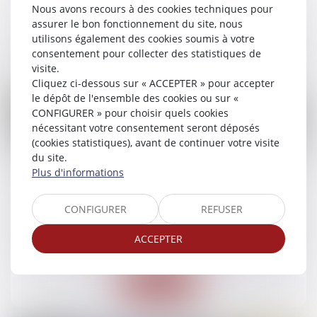
Nous avons recours à des cookies techniques pour
assurer le bon fonctionnement du site, nous
Lire la suite
utilisons également des cookies soumis à votre
consentement pour collecter des statistiques de
visite.
Cliquez ci-dessous sur « ACCEPTER » pour accepter
le dépôt de l'ensemble des cookies ou sur «
CONFIGURER » pour choisir quels cookies
nécessitant votre consentement seront déposés
(cookies statistiques), avant de continuer votre visite
10
du site.
juin
Plus d'informations
Point sur la nullité : distinction avec les
sanctions voisines
CONFIGURER
REFUSER
Droit des obligations et des suretés
/
Droit des
ACCEPTER
contrats
Lire la suite